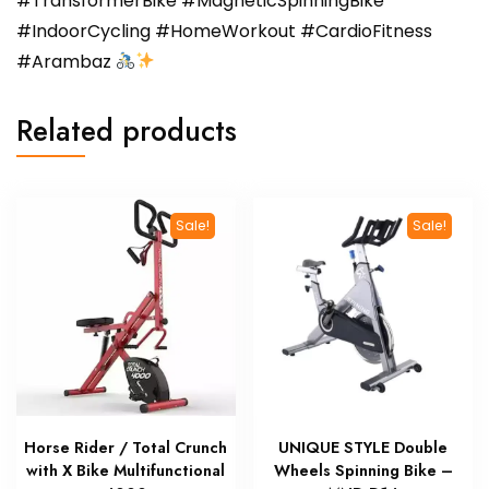
#TransformerBike #MagneticSpinningBike
#IndoorCycling #HomeWorkout #CardioFitness
#Arambaz
Related products
Sale!
Sale!
Horse Rider / Total Crunch
UNIQUE STYLE Double
with X Bike Multifunctional
Wheels Spinning Bike –